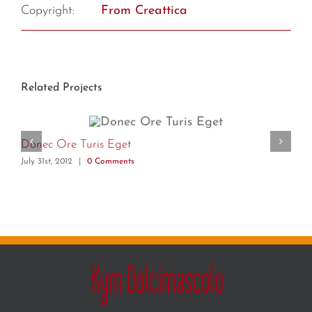
Copyright:
From Creattica
Related Projects
Donec Ore Turis Eget
M
July 31st, 2012
|
0 Comments
Ju